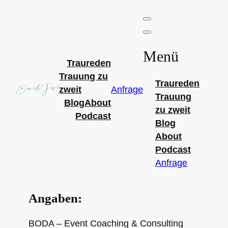
Zum
Inhalt
springen
Menü
Traureden
Trauung zu
Traureden
zweit
Anfrage
Trauung
Blog
About
zu zweit
Podcast
Blog
About
Podcast
Anfrage
Angaben:
BODA – Event Coaching & Consulting